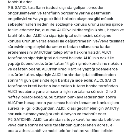
taahhüt eder.
9.8. SATICI, tarafların iradesi dışında gelişen, önceden
öngörülemeyen ve tarafların borçlarını yerine getirmesini
engelleyici ve/veya geciktirici hallerin oluşması gibi mücbir
sebepler halleri nedeni ile sözleşme konusu ürünü süresi içinde
teslim edemez ise, durumu ALICI'ya bildireceğini kabul, beyan ve
taahhüt eder. ALICI da siparişin iptal edilmesini, sözleşme
konusu ürünün varsa emsali ile değiştirilmesini ve/veya teslimat
süresinin engelleyici durumun ortadan kalkmasına kadar
ertelenmesini SATICI’dan talep etme hakkını haizdir. ALICI
tarafından siparişin iptal edilmesi halinde ALICI’nın nakit ile
yaptığı ödemelerde, ürün tutarı 14 gün içinde kendisine nakden
ve defaten ödenir. ALICI’nın kredi kartı ile yaptığı ödemelerde
ise, ürün tutarı, siparişin ALICI tarafından iptal edilmesinden
sonra 14 gün içerisinde ilgili bankaya iade edilir. ALICI, SATICI
tarafından kredi kartına iade edilen tutarın banka tarafından
ALICI hesabına yansıtılmasına ilişkin ortalama sürecin 2 ile 3
haftayı bulabileceğini, bu tutarın bankaya iadesinden sonra
ALICI’nın hesaplarına yansıması halinin tamamen banka işlem
süreci ile ilgili olduğundan, ALICI, olası gecikmeler için SATICI’yı
sorumlu tutamayacağını kabul, beyan ve taahhüt eder.
9.9. SATICININ, ALICI tarafından siteye kayıt formunda belirtilen
veya daha sonra kendisi tarafından güncellenen adresi, e-
posta adresi, sabit ve mobil telefon hatları ve diğer iletişim