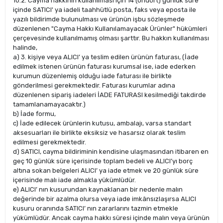
10.2. Cayma hakkının kullanılması için 14 (ondört) günlük süre
içinde SATICI' ya iadeli taahhütlü posta, faks veya eposta ile
yazılı bildirimde bulunulması ve ürünün işbu sözleşmede
düzenlenen "Cayma Hakkı Kullanılamayacak Ürünler" hükümleri
çerçevesinde kullanılmamış olması şarttır. Bu hakkın kullanılması
halinde,
a) 3. kişiye veya ALICI’ ya teslim edilen ürünün faturası, (İade
edilmek istenen ürünün faturası kurumsal ise, iade ederken
kurumun düzenlemiş olduğu iade faturası ile birlikte
gönderilmesi gerekmektedir. Faturası kurumlar adına
düzenlenen sipariş iadeleri İADE FATURASI kesilmediği takdirde
tamamlanamayacaktır.)
b) İade formu,
c) İade edilecek ürünlerin kutusu, ambalajı, varsa standart
aksesuarları ile birlikte eksiksiz ve hasarsız olarak teslim
edilmesi gerekmektedir.
d) SATICI, cayma bildiriminin kendisine ulaşmasından itibaren en
geç 10 günlük süre içerisinde toplam bedeli ve ALICI’yı borç
altına sokan belgeleri ALICI’ ya iade etmek ve 20 günlük süre
içerisinde malı iade almakla yükümlüdür.
e) ALICI’ nın kusurundan kaynaklanan bir nedenle malın
değerinde bir azalma olursa veya iade imkânsızlaşırsa ALICI
kusuru oranında SATICI’ nın zararlarını tazmin etmekle
yükümlüdür. Ancak cayma hakkı süresi içinde malın veya ürünün