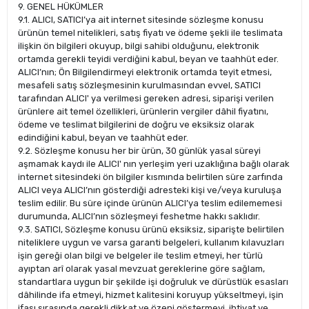
9. GENEL HÜKÜMLER
9.1. ALICI, SATICI’ya ait internet sitesinde sözleşme konusu
ürünün temel nitelikleri, satış fiyatı ve ödeme şekli ile teslimata
ilişkin ön bilgileri okuyup, bilgi sahibi olduğunu, elektronik
ortamda gerekli teyidi verdiğini kabul, beyan ve taahhüt eder.
ALICI’nın; Ön Bilgilendirmeyi elektronik ortamda teyit etmesi,
mesafeli satış sözleşmesinin kurulmasından evvel, SATICI
tarafından ALICI' ya verilmesi gereken adresi, siparişi verilen
ürünlere ait temel özellikleri, ürünlerin vergiler dâhil fiyatını,
ödeme ve teslimat bilgilerini de doğru ve eksiksiz olarak
edindiğini kabul, beyan ve taahhüt eder.
9.2. Sözleşme konusu her bir ürün, 30 günlük yasal süreyi
aşmamak kaydı ile ALICI' nın yerleşim yeri uzaklığına bağlı olarak
internet sitesindeki ön bilgiler kısmında belirtilen süre zarfında
ALICI veya ALICI’nın gösterdiği adresteki kişi ve/veya kuruluşa
teslim edilir. Bu süre içinde ürünün ALICI’ya teslim edilememesi
durumunda, ALICI’nın sözleşmeyi feshetme hakkı saklıdır.
9.3. SATICI, Sözleşme konusu ürünü eksiksiz, siparişte belirtilen
niteliklere uygun ve varsa garanti belgeleri, kullanım kılavuzları
işin gereği olan bilgi ve belgeler ile teslim etmeyi, her türlü
ayıptan arî olarak yasal mevzuat gereklerine göre sağlam,
standartlara uygun bir şekilde işi doğruluk ve dürüstlük esasları
dâhilinde ifa etmeyi, hizmet kalitesini koruyup yükseltmeyi, işin
ifası sırasında gerekli dikkat ve özeni göstermeyi, ihtiyat ve