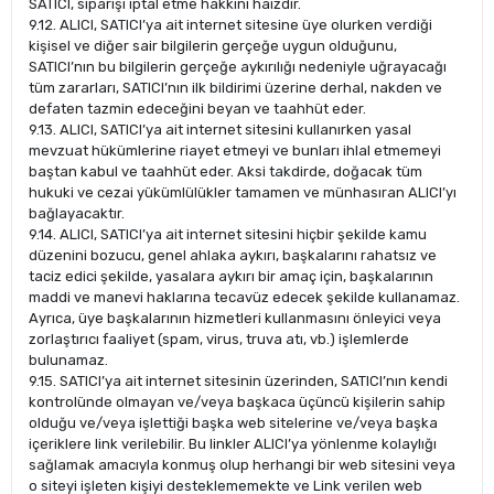
SATICI, siparişi iptal etme hakkını haizdir.
9.12. ALICI, SATICI’ya ait internet sitesine üye olurken verdiği
kişisel ve diğer sair bilgilerin gerçeğe uygun olduğunu,
SATICI’nın bu bilgilerin gerçeğe aykırılığı nedeniyle uğrayacağı
tüm zararları, SATICI’nın ilk bildirimi üzerine derhal, nakden ve
defaten tazmin edeceğini beyan ve taahhüt eder.
9.13. ALICI, SATICI’ya ait internet sitesini kullanırken yasal
mevzuat hükümlerine riayet etmeyi ve bunları ihlal etmemeyi
baştan kabul ve taahhüt eder. Aksi takdirde, doğacak tüm
hukuki ve cezai yükümlülükler tamamen ve münhasıran ALICI’yı
bağlayacaktır.
9.14. ALICI, SATICI’ya ait internet sitesini hiçbir şekilde kamu
düzenini bozucu, genel ahlaka aykırı, başkalarını rahatsız ve
taciz edici şekilde, yasalara aykırı bir amaç için, başkalarının
maddi ve manevi haklarına tecavüz edecek şekilde kullanamaz.
Ayrıca, üye başkalarının hizmetleri kullanmasını önleyici veya
zorlaştırıcı faaliyet (spam, virus, truva atı, vb.) işlemlerde
bulunamaz.
9.15. SATICI’ya ait internet sitesinin üzerinden, SATICI’nın kendi
kontrolünde olmayan ve/veya başkaca üçüncü kişilerin sahip
olduğu ve/veya işlettiği başka web sitelerine ve/veya başka
içeriklere link verilebilir. Bu linkler ALICI’ya yönlenme kolaylığı
sağlamak amacıyla konmuş olup herhangi bir web sitesini veya
o siteyi işleten kişiyi desteklememekte ve Link verilen web