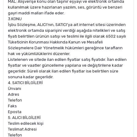
MAL: Alışverişe konu olan taşınır eşyayı ve elektronik ortamda
kullanılmak üzere hazırlanan yazılım, ses, görüntü ve benzeri
gayri maddi malları ifade eder.
3.KONU
İşbu Sözleşme, ALICI’nın, SATICI’ya ait internet sitesi üzerinden
elektronik ortamda siparişini verdiği aşağıda nitelikleri ve satış
fiyatı belirtilen ürünün satışı ve teslimi ile ilgili olarak 6502 sayılı
Tüketicinin Korunması Hakkında Kanun ve Mesafeli
Sözleşmelere Dair Yönetmelik hükümleri gereğince tarafların
hak ve yükümlülüklerini düzenler.
Listelenen ve sitede ilan edilen fiyatlar satış fiyatıdır. İlan edilen
fiyatlar ve vaatler güncelleme yapılana ve değiştirilene kadar
geçerlidir. Süreli olarak ilan edilen fiyatlar ise belirtilen süre
sonuna kadar geçerlidir.
4. SATICI BİLGİLERİ
Ünvanı
Adres
Telefon
Faks
Eposta
5. ALICI BİLGİLERİ
Teslim edilecek kişi
Teslimat Adresi
Telefon