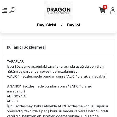
0
Bayi Girişi
Bayi ol
/
Kullanıcı Sözleşmesi
.TARAFLAR
İşbu Sözleşme aşağıdaki taraflar arasında aşağıda belirtilen
hüküm ve şartlar çerçevesinde imzalanmıştır.
A.‘ALICI’ ; (sözleşmede bundan sonra "ALICI" olarak anılacaktır)
B.‘SATICI’ ; (sözleşmede bundan sonra "SATICI" olarak
anılacaktır)
AD- SOYAD:
ADRES:
İş bu sözleşmeyi kabul etmekle ALICI, sözleşme konusu siparişi
onayladığı takdirde sipariş konusu bedeli ve varsa kargo ücreti,
vergi gibi belirtilen ek ücretleri ödeme yükümlülüğü altına