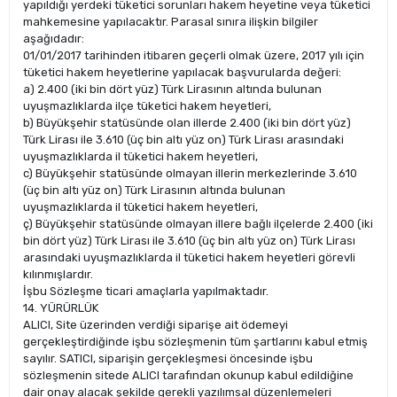
yapıldığı yerdeki tüketici sorunları hakem heyetine veya tüketici
mahkemesine yapılacaktır. Parasal sınıra ilişkin bilgiler
aşağıdadır:
01/01/2017 tarihinden itibaren geçerli olmak üzere, 2017 yılı için
tüketici hakem heyetlerine yapılacak başvurularda değeri:
a) 2.400 (iki bin dört yüz) Türk Lirasının altında bulunan
uyuşmazlıklarda ilçe tüketici hakem heyetleri,
b) Büyükşehir statüsünde olan illerde 2.400 (iki bin dört yüz)
Türk Lirası ile 3.610 (üç bin altı yüz on) Türk Lirası arasındaki
uyuşmazlıklarda il tüketici hakem heyetleri,
c) Büyükşehir statüsünde olmayan illerin merkezlerinde 3.610
(üç bin altı yüz on) Türk Lirasının altında bulunan
uyuşmazlıklarda il tüketici hakem heyetleri,
ç) Büyükşehir statüsünde olmayan illere bağlı ilçelerde 2.400 (iki
bin dört yüz) Türk Lirası ile 3.610 (üç bin altı yüz on) Türk Lirası
arasındaki uyuşmazlıklarda il tüketici hakem heyetleri görevli
kılınmışlardır.
İşbu Sözleşme ticari amaçlarla yapılmaktadır.
14. YÜRÜRLÜK
ALICI, Site üzerinden verdiği siparişe ait ödemeyi
gerçekleştirdiğinde işbu sözleşmenin tüm şartlarını kabul etmiş
sayılır. SATICI, siparişin gerçekleşmesi öncesinde işbu
sözleşmenin sitede ALICI tarafından okunup kabul edildiğine
dair onay alacak şekilde gerekli yazılımsal düzenlemeleri