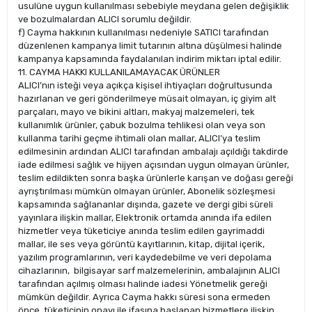
usulüne uygun kullanılması sebebiyle meydana gelen değişiklik
ve bozulmalardan ALICI sorumlu değildir.
f) Cayma hakkının kullanılması nedeniyle SATICI tarafından
düzenlenen kampanya limit tutarının altına düşülmesi halinde
kampanya kapsamında faydalanılan indirim miktarı iptal edilir.
11. CAYMA HAKKI KULLANILAMAYACAK ÜRÜNLER
ALICI’nın isteği veya açıkça kişisel ihtiyaçları doğrultusunda
hazırlanan ve geri gönderilmeye müsait olmayan, iç giyim alt
parçaları, mayo ve bikini altları, makyaj malzemeleri, tek
kullanımlık ürünler, çabuk bozulma tehlikesi olan veya son
kullanma tarihi geçme ihtimali olan mallar, ALICI’ya teslim
edilmesinin ardından ALICI tarafından ambalajı açıldığı takdirde
iade edilmesi sağlık ve hijyen açısından uygun olmayan ürünler,
teslim edildikten sonra başka ürünlerle karışan ve doğası gereği
ayrıştırılması mümkün olmayan ürünler, Abonelik sözleşmesi
kapsamında sağlananlar dışında, gazete ve dergi gibi süreli
yayınlara ilişkin mallar, Elektronik ortamda anında ifa edilen
hizmetler veya tüketiciye anında teslim edilen gayrimaddi
mallar, ile ses veya görüntü kayıtlarının, kitap, dijital içerik,
yazılım programlarının, veri kaydedebilme ve veri depolama
cihazlarının, bilgisayar sarf malzemelerinin, ambalajının ALICI
tarafından açılmış olması halinde iadesi Yönetmelik gereği
mümkün değildir. Ayrıca Cayma hakkı süresi sona ermeden
önce, tüketicinin onayı ile ifasına başlanan hizmetlere ilişkin