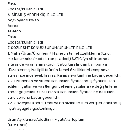
Faks
Eposta/kullanıcı adı
6. SİPARİŞ VEREN KİŞİ BİLGİLERİ
Ad/Soyad/Unvan
Adres
Telefon
Faks
Eposta/kullanıcı adı
7. SÖZLEŞME KONUSU ÜRÜN/ÜRÜNLER BİLGİLERİ
1. Malın /Ürün/Ürünlerin/ Hizmetin temel özelliklerini (türü,
miktarı, marka/modeli, rengi, adedi) SATICI’ya ait internet
sitesinde yayınlanmaktadır. Satıcı tarafından kampanya
düzenlenmiş ise ilgili ürünün temel özelliklerini kampanya
süresince inceleyebilirsiniz. Kampanya tarihine kadar geçerlidir.
7.2. Listelenen ve sitede ilan edilen fiyatlar satış fiyatıdır. İlan
edilen fiyatlar ve vaatler güncelleme yapılana ve değiştirilene
kadar geçerlidir. Süreli olarak ilan edilen fiyatlar ise belirtilen
süre sonuna kadar geçerlidir.
7.3. Sözleşme konusu mal ya da hizmetin tüm vergiler dâhil satış
fiyatı aşağıda gösterilmiştir.
Ürün AçıklamasıAdetBirim FiyatıAra Toplam
(KDV Dahil)