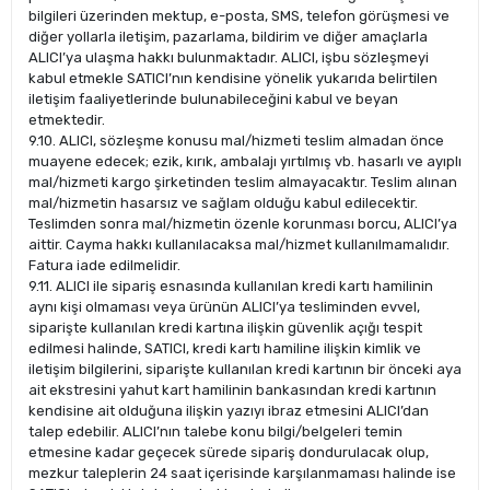
bilgileri üzerinden mektup, e-posta, SMS, telefon görüşmesi ve
diğer yollarla iletişim, pazarlama, bildirim ve diğer amaçlarla
ALICI’ya ulaşma hakkı bulunmaktadır. ALICI, işbu sözleşmeyi
kabul etmekle SATICI’nın kendisine yönelik yukarıda belirtilen
iletişim faaliyetlerinde bulunabileceğini kabul ve beyan
etmektedir.
9.10. ALICI, sözleşme konusu mal/hizmeti teslim almadan önce
muayene edecek; ezik, kırık, ambalajı yırtılmış vb. hasarlı ve ayıplı
mal/hizmeti kargo şirketinden teslim almayacaktır. Teslim alınan
mal/hizmetin hasarsız ve sağlam olduğu kabul edilecektir.
Teslimden sonra mal/hizmetin özenle korunması borcu, ALICI’ya
aittir. Cayma hakkı kullanılacaksa mal/hizmet kullanılmamalıdır.
Fatura iade edilmelidir.
9.11. ALICI ile sipariş esnasında kullanılan kredi kartı hamilinin
aynı kişi olmaması veya ürünün ALICI’ya tesliminden evvel,
siparişte kullanılan kredi kartına ilişkin güvenlik açığı tespit
edilmesi halinde, SATICI, kredi kartı hamiline ilişkin kimlik ve
iletişim bilgilerini, siparişte kullanılan kredi kartının bir önceki aya
ait ekstresini yahut kart hamilinin bankasından kredi kartının
kendisine ait olduğuna ilişkin yazıyı ibraz etmesini ALICI’dan
talep edebilir. ALICI’nın talebe konu bilgi/belgeleri temin
etmesine kadar geçecek sürede sipariş dondurulacak olup,
mezkur taleplerin 24 saat içerisinde karşılanmaması halinde ise