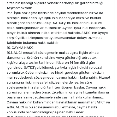
sitesinin içerdiği bilgilere yönelik herhangi bir garanti niteliği
taşımamaktadır.
9.16. İşbu sözleşme içerisinde sayılan maddelerden bir ya da
birkaçını ihlal eden üye işbu ihlal nedeniyle cezai ve hukuki
olarak şahsen sorumlu olup, SATICI’yı bu ihlallerin hukuki ve
cezai sonuçlarından ari tutacaktır. Ayrıca; işbu ihlal nedeniyle,
olayın hukuk alanına intikal ettirilmesi halinde, SATICI’nın üyeye
karşı üyelik sözleşmesine uyulmamasından dolayı tazminat
talebinde bulunma hakkı saklıdır.
10. CAYMA HAKKI
10.1. ALICI; mesafeli sözleşmenin mal satışına ilişkin olması
durumunda, ürünün kendisine veya gösterdiği adresteki
kişi/kuruluşa teslim tarihinden itibaren 14 (on dört) gün
içerisinde, SATICI’ya bildirmek şartıyla hiçbir hukuki ve cezai
sorumluluk üstlenmeksizin ve hiçbir gerekçe göstermeksizin
malı reddederek sözleşmeden cayma hakkını kullanabilir. Hizmet
sunumuna ilişkin mesafeli sözleşmelerde ise, bu süre
sözleşmenin imzalandığı tarihten itibaren başlar. Cayma hakkı
süresi sona ermeden önce, tüketicinin onayı ile hizmetin ifasına
başlanan hizmet sözleşmelerinde cayma hakkı kullanılamaz.
Cayma hakkının kullanımından kaynaklanan masraflar SATICI’ ya
aittir. ALICI, iş bu sözleşmeyi kabul etmekle, cayma hakkı
konusunda bilgilendirildiğini peşinen kabul eder.