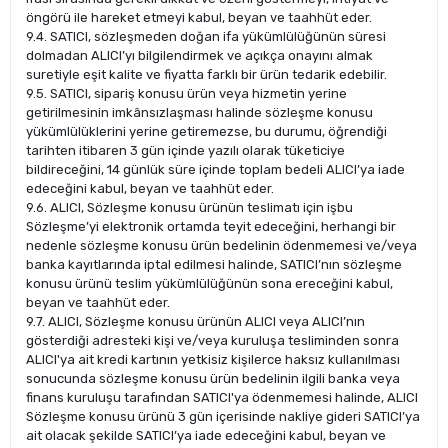
öngörü ile hareket etmeyi kabul, beyan ve taahhüt eder.
9.4. SATICI, sözleşmeden doğan ifa yükümlülüğünün süresi
dolmadan ALICI’yı bilgilendirmek ve açıkça onayını almak
suretiyle eşit kalite ve fiyatta farklı bir ürün tedarik edebilir.
9.5. SATICI, sipariş konusu ürün veya hizmetin yerine
getirilmesinin imkânsızlaşması halinde sözleşme konusu
yükümlülüklerini yerine getiremezse, bu durumu, öğrendiği
tarihten itibaren 3 gün içinde yazılı olarak tüketiciye
bildireceğini, 14 günlük süre içinde toplam bedeli ALICI’ya iade
edeceğini kabul, beyan ve taahhüt eder.
9.6. ALICI, Sözleşme konusu ürünün teslimatı için işbu
Sözleşme’yi elektronik ortamda teyit edeceğini, herhangi bir
nedenle sözleşme konusu ürün bedelinin ödenmemesi ve/veya
banka kayıtlarında iptal edilmesi halinde, SATICI’nın sözleşme
konusu ürünü teslim yükümlülüğünün sona ereceğini kabul,
beyan ve taahhüt eder.
9.7. ALICI, Sözleşme konusu ürünün ALICI veya ALICI’nın
gösterdiği adresteki kişi ve/veya kuruluşa tesliminden sonra
ALICI'ya ait kredi kartının yetkisiz kişilerce haksız kullanılması
sonucunda sözleşme konusu ürün bedelinin ilgili banka veya
finans kuruluşu tarafından SATICI'ya ödenmemesi halinde, ALICI
Sözleşme konusu ürünü 3 gün içerisinde nakliye gideri SATICI’ya
ait olacak şekilde SATICI’ya iade edeceğini kabul, beyan ve