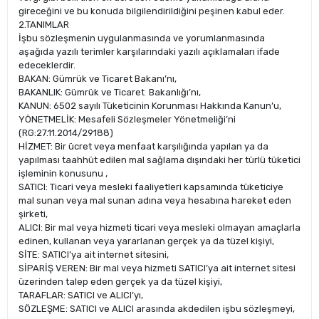
gireceğini ve bu konuda bilgilendirildiğini peşinen kabul eder.
2.TANIMLAR
İşbu sözleşmenin uygulanmasında ve yorumlanmasında
aşağıda yazılı terimler karşılarındaki yazılı açıklamaları ifade
edeceklerdir.
BAKAN: Gümrük ve Ticaret Bakanı’nı,
BAKANLIK: Gümrük ve Ticaret Bakanlığı’nı,
KANUN: 6502 sayılı Tüketicinin Korunması Hakkında Kanun’u,
YÖNETMELİK: Mesafeli Sözleşmeler Yönetmeliği’ni
(RG:27.11.2014/29188)
HİZMET: Bir ücret veya menfaat karşılığında yapılan ya da
yapılması taahhüt edilen mal sağlama dışındaki her türlü tüketici
işleminin konusunu ,
SATICI: Ticari veya mesleki faaliyetleri kapsamında tüketiciye
mal sunan veya mal sunan adına veya hesabına hareket eden
şirketi,
ALICI: Bir mal veya hizmeti ticari veya mesleki olmayan amaçlarla
edinen, kullanan veya yararlanan gerçek ya da tüzel kişiyi,
SİTE: SATICI’ya ait internet sitesini,
SİPARİŞ VEREN: Bir mal veya hizmeti SATICI’ya ait internet sitesi
üzerinden talep eden gerçek ya da tüzel kişiyi,
TARAFLAR: SATICI ve ALICI’yı,
SÖZLEŞME: SATICI ve ALICI arasında akdedilen işbu sözleşmeyi,