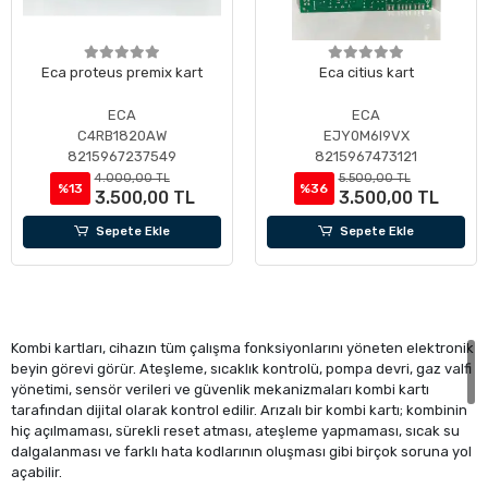
Eca proteus premix kart
Eca citius kart
ECA
ECA
C4RB1820AW
EJY0M6I9VX
8215967237549
8215967473121
4.000,00 TL
5.500,00 TL
%13
%36
3.500,00 TL
3.500,00 TL
Sepete Ekle
Sepete Ekle
Kombi kartları, cihazın tüm çalışma fonksiyonlarını yöneten elektronik
beyin görevi görür. Ateşleme, sıcaklık kontrolü, pompa devri, gaz valfi
yönetimi, sensör verileri ve güvenlik mekanizmaları kombi kartı
tarafından dijital olarak kontrol edilir. Arızalı bir kombi kartı; kombinin
hiç açılmaması, sürekli reset atması, ateşleme yapmaması, sıcak su
dalgalanması ve farklı hata kodlarının oluşması gibi birçok soruna yol
açabilir.