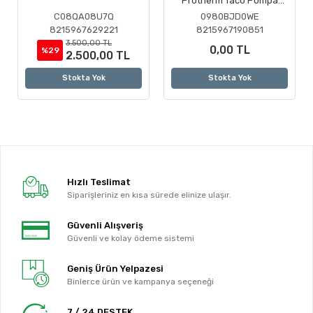
Protherm Taco Pompa
Motoru ( Revizyonlu )
C08QA08U7Q
0980BJD0WE
8215967629221
8215967190851
3.500,00 TL
0,00 TL
%29
2.500,00 TL
Stokta Yok
Stokta Yok
Hızlı Teslimat
Siparişleriniz en kısa sürede elinize ulaşır.
Güvenli Alışveriş
Güvenli ve kolay ödeme sistemi
Geniş Ürün Yelpazesi
Binlerce ürün ve kampanya seçeneği
7 / 24 DESTEK