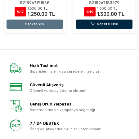
8215967191568
8215967183679
1.500,00 TL
1.600,00 TL
%17
%19
1.250,00 TL
1.300,00 TL
Stokta Yok
Sepete Ekle
Hızlı Teslimat
Siparişleriniz en kısa sürede elinize ulaşır.
Güvenli Alışveriş
Güvenli ve kolay ödeme sistemi
Geniş Ürün Yelpazesi
Binlerce ürün ve kampanya seçeneği
7 / 24 DESTEK
Öneri ve şikayetlerinizi bize iletebilirsiniz.