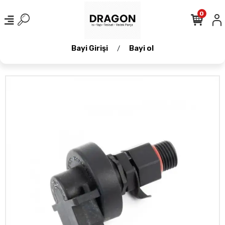
0
Bayi Girişi
Bayi ol
/