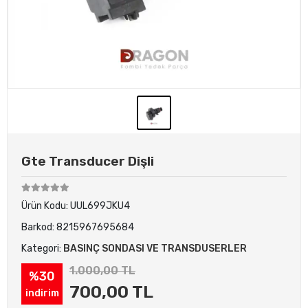
Gte Transducer Dişli
Ürün Kodu:
UUL699JKU4
Barkod:
8215967695684
Kategori:
BASINÇ SONDASI VE TRANSDUSERLER
1.000,00 TL
%30
700,00 TL
indirim