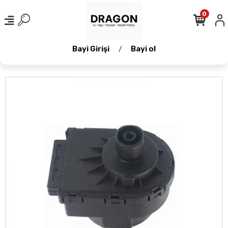
0
Bayi Girişi
Bayi ol
/