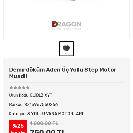
Demirdöküm Aden Üç Yollu Step Motor
Muadil
Ürün Kodu:
EL1BLZIXYT
Barkod:
8215967550266
Kategori:
3 YOLLU VANA MOTORLARI
1.000,00 TL
%25
750,00 TL