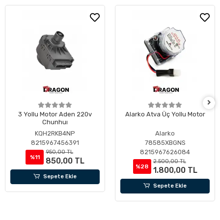
3 Yollu Motor Aden 220v
Alarko Atva Üç Yollu Motor
Chunhuı
KQH2RKB4NP
Alarko
8215967456391
78585XBGNS
8215967626084
950,00 TL
%11
850,00 TL
2.500,00 TL
%28
1.800,00 TL
Sepete Ekle
Sepete Ekle