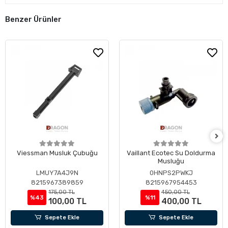
Benzer Ürünler
Viessman Musluk Çubuğu
Vaillant Ecotec Su Doldurma
Musluğu
LMUY7A4J9N
0HNPS2PWKJ
8215967389859
8215967954453
175,00 TL
450,00 TL
%43
%11
100,00 TL
400,00 TL
Sepete Ekle
Sepete Ekle