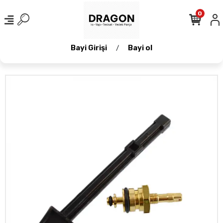
0
Bayi Girişi
Bayi ol
/