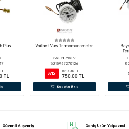
h Plus
Vaillant Vuw Termomanometre
Bay
Te
B
8VFYLZ1VLV
47
8215967270126
8
 TL
850,00 TL
%12
0 TL
750,00 TL
le
Sepete Ekle
Güvenli Alışveriş
Geniş Ürün Yelpazesi