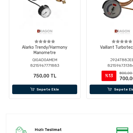
Alarko Trendy/Harmony
Vaillant Turbotec
Manometre
QIGAD0AMEM
J924T88JE
8215967771883
82159673138
800,00
750,00 TL
%13
700,0
Sepete Ekle
Sepete Ek
Hızlı Teslimat