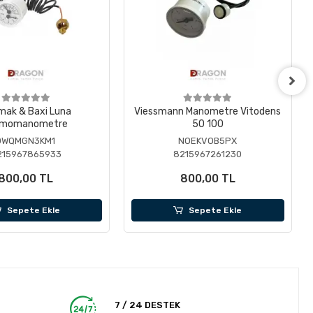
mak & Baxi Luna
Viessmann Manometre Vitodens
rmomanometre
50 100
0WQMGN3KM1
NOEKVOB5PX
215967865933
8215967261230
800,00 TL
800,00 TL
Sepete Ekle
Sepete Ekle
7 / 24 DESTEK