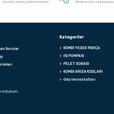
Güvenli ve kolay ödeme sistemi
Binlerce ürün ve kampany
Kategoriler
KOMBİ YEDEK PARÇA
lan Sorular
ISI POMPASI
ip
PELET SOBASI
irimleri
KOMBİ ARIZA KODLARI
Oda ternostatları
k istiyorum.