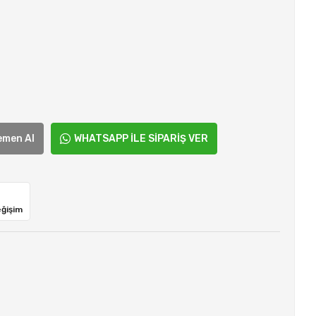
emen Al
WHATSAPP İLE SİPARİŞ VER
eğişim