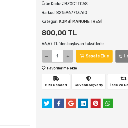
Ürün Kodu:
JBZ0CTTCAS
Barkod:
8215967713760
Kategori:
KOMBİ MANOMETRESİ
800,00 TL
66,67 TL 'den başlayan taksitlerle
Sepete Ekle
H
Favorilerime ekle
Hızlı Gönderi
Güvenli Alışveriş
İade ve D