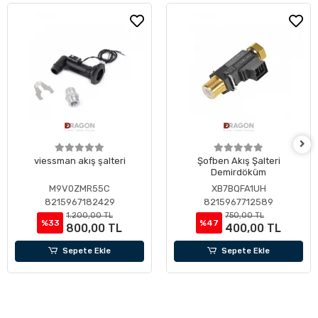
viessman akış şalteri
Şofben Akış Şalteri
Demirdöküm
M9V0ZMR55C
XB7BQFA1UH
8215967182429
8215967712589
1.200,00 TL
750,00 TL
%33
%47
800,00 TL
400,00 TL
Sepete Ekle
Sepete Ekle