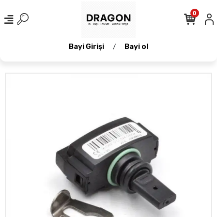
0
Bayi Girişi
Bayi ol
/