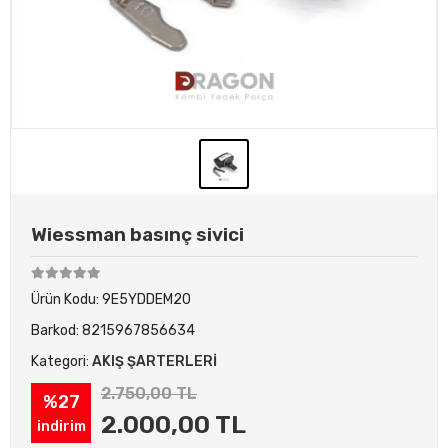
Wiessman basınç sivici
Ürün Kodu:
9E5YDDEM20
Barkod:
8215967856634
Kategori:
AKIŞ ŞARTERLERİ
2.750,00 TL
%27
2.000,00 TL
indirim