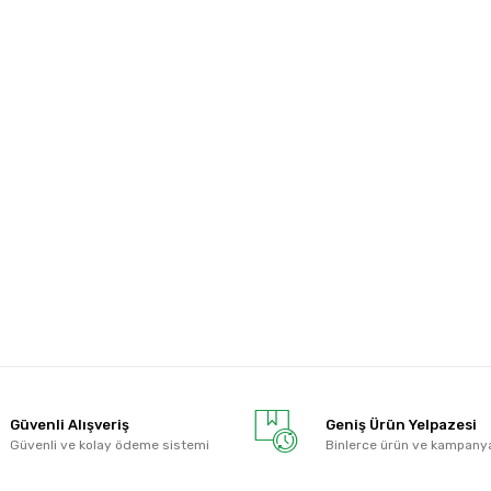
Güvenli Alışveriş
Geniş Ürün Yelpazesi
Güvenli ve kolay ödeme sistemi
Binlerce ürün ve kampany