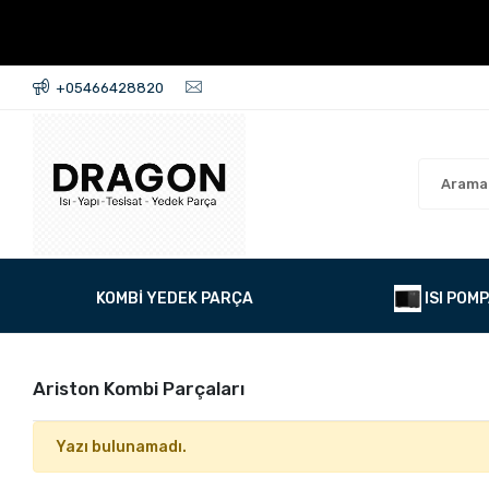
+05466428820
KOMBİ YEDEK PARÇA
ISI POMP
Ariston Kombi Parçaları
Yazı bulunamadı.