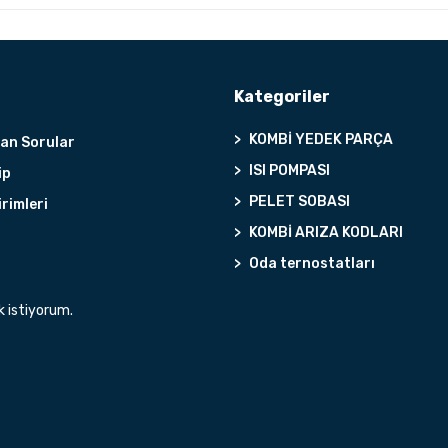
Kategoriler
KOMBİ YEDEK PARÇA
lan Sorular
ISI POMPASI
ip
PELET SOBASI
irimleri
KOMBİ ARIZA KODLARI
Oda ternostatları
k istiyorum.