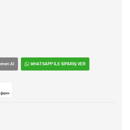
emen Al
WHATSAPP İLE SİPARİŞ VER
eğişim