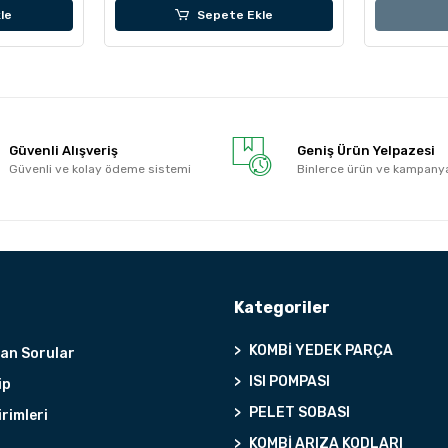
le
Sepete Ekle
Güvenli Alışveriş
Geniş Ürün Yelpazesi
Güvenli ve kolay ödeme sistemi
Binlerce ürün ve kampany
Kategoriler
KOMBİ YEDEK PARÇA
lan Sorular
ISI POMPASI
ip
PELET SOBASI
irimleri
KOMBİ ARIZA KODLARI