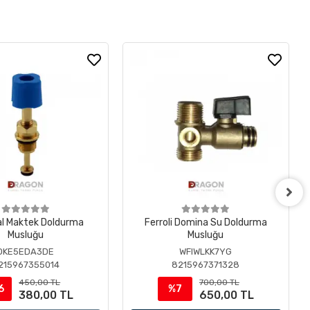
al Maktek Doldurma
Ferroli Domina Su Doldurma
Musluğu
Musluğu
OKE5EDA3DE
WFIWLKK7YG
215967355014
8215967371328
450,00 TL
700,00 TL
6
%7
380,00 TL
650,00 TL