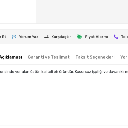
e Et
Yorum Yaz
Karşılaştır
Fiyat Alarmı
Tel
Açıklaması
Garanti ve Teslimat
Taksit Seçenekleri
Yor
nde yer alan üstün kaliteli bir üründür. Kusursuz işçiliği ve dayanıklı 