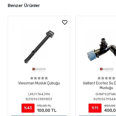
Benzer Ürünler
Viessman Musluk Çubuğu
Vaillant Ecotec Su
Musluğu
LMUY7A4J9N
0HNPS2PWK
8215967389859
82159679544
175,00 TL
450,00
%43
%11
100,00 TL
400,0