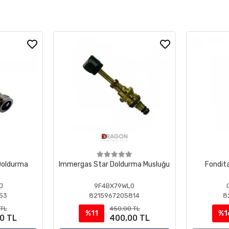
 Doldurma
Immergas Star Doldurma Musluğu
Fondit
J
9F4BX79WL0
53
8215967205814
8
 TL
450,00 TL
%11
%1
0 TL
400,00 TL