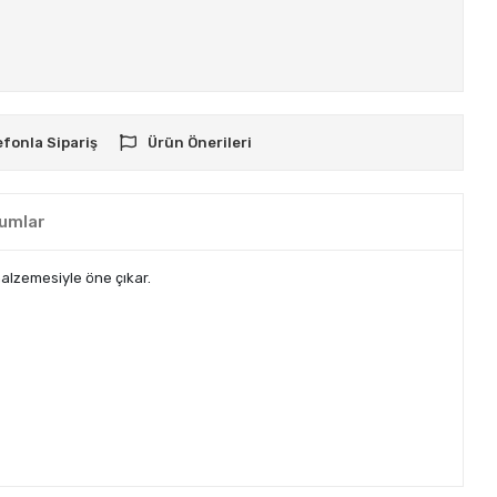
efonla Sipariş
Ürün Önerileri
umlar
malzemesiyle öne çıkar.