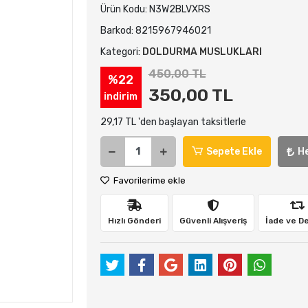
Ürün Kodu:
N3W2BLVXRS
Barkod:
8215967946021
Kategori:
DOLDURMA MUSLUKLARI
450,00 TL
%22
350,00 TL
indirim
29,17 TL 'den başlayan taksitlerle
Sepete Ekle
H
Favorilerime ekle
Hızlı Gönderi
Güvenli Alışveriş
İade ve D