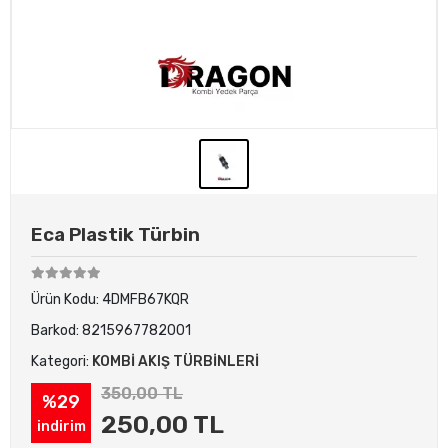
Eca Plastik Türbin
Ürün Kodu:
4DMFB67KQR
Barkod:
8215967782001
Kategori:
KOMBİ AKIŞ TÜRBİNLERİ
350,00 TL
%29
250,00 TL
indirim