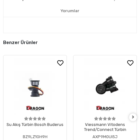
Yorumlar
Benzer Ürünler
Su Akış Türbin Bosch Buderus
Viessmann Vitodens
Trend/Connect Türbin
BZ9LZ1GH9H
AXP9M0UI5J