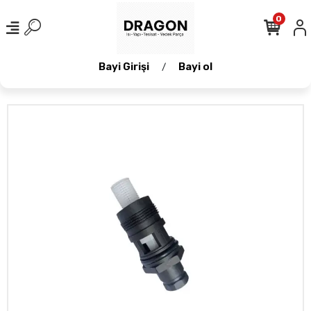
0
Bayi Girişi
Bayi ol
/