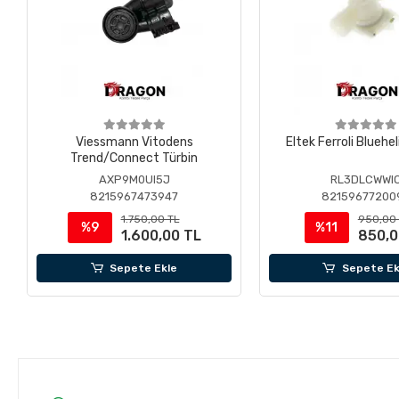
Viessmann Vitodens
Eltek Ferroli Bluehel
Trend/Connect Türbin
AXP9M0UI5J
RL3DLCWWI
8215967473947
82159677200
1.750,00 TL
950,00
%9
%11
1.600,00 TL
850,0
Sepete Ekle
Sepete Ek