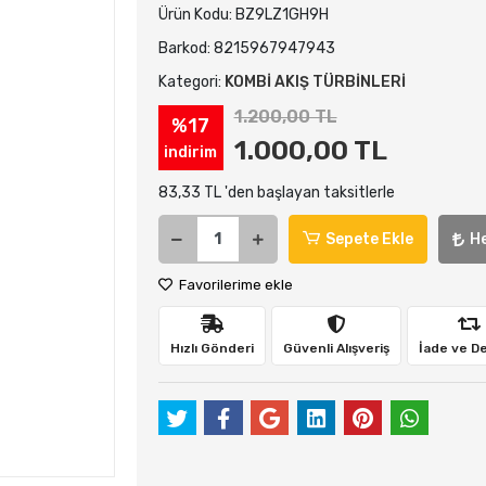
Ürün Kodu:
BZ9LZ1GH9H
Barkod:
8215967947943
Kategori:
KOMBİ AKIŞ TÜRBİNLERİ
1.200,00 TL
%17
1.000,00 TL
indirim
83,33 TL 'den başlayan taksitlerle
Sepete Ekle
H
Favorilerime ekle
Hızlı Gönderi
Güvenli Alışveriş
İade ve D