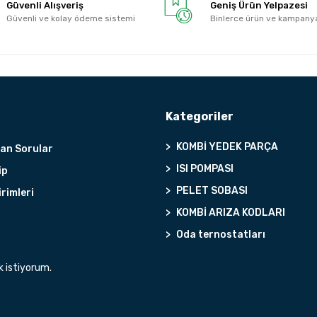
Güvenli Alışveriş
Geniş Ürün Yelpazesi
Güvenli ve kolay ödeme sistemi
Binlerce ürün ve kampany
Kategoriler
KOMBİ YEDEK PARÇA
lan Sorular
ISI POMPASI
ip
PELET SOBASI
irimleri
KOMBİ ARIZA KODLARI
Oda ternostatları
k istiyorum.