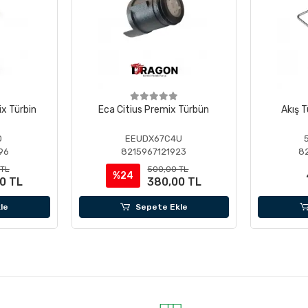
ix Türbin
Eca Citius Premix Türbün
Akış T
O
EEUDX67C4U
96
8215967121923
8
 TL
500,00 TL
%24
0 TL
380,00 TL
le
Sepete Ekle