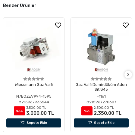
Benzer Ürünler
Wiessmann Gaz Valfi
Gaz Valfi Demirdöküm Aden
Sit 845
N7EOZEV994-1595
-1161
8215967935544
8215967270607
3.500,00 TL
2.500,00 TL
%14
%6
3.000,00 TL
2.350,00 TL
Sepete Ekle
Sepete Ekle