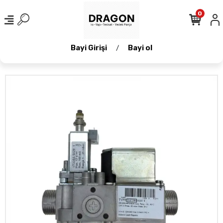
0
Bayi Girişi
Bayi ol
/