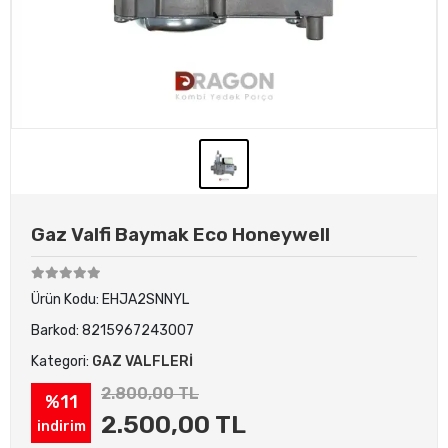
Gaz Valfi Baymak Eco Honeywell
Ürün Kodu:
EHJA2SNNYL
Barkod:
8215967243007
Kategori:
GAZ VALFLERİ
2.800,00 TL
%11
2.500,00 TL
indirim