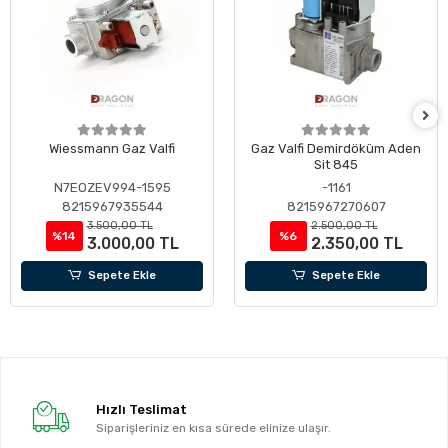
Wiessmann Gaz Valfi
Gaz Valfi Demirdöküm Aden
Sit 845
N7EOZEV994-1595
-1161
8215967935544
8215967270607
3.500,00 TL
2.500,00 TL
%14
%6
3.000,00 TL
2.350,00 TL
Sepete Ekle
Sepete Ekle
Hızlı Teslimat
Siparişleriniz en kısa sürede elinize ulaşır.