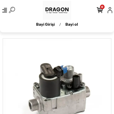
0
Bayi Girişi
Bayi ol
/