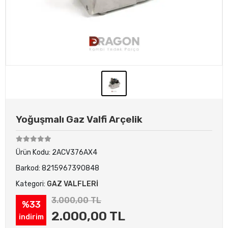
Yoğuşmalı Gaz Valfi Arçelik
Ürün Kodu:
2ACV376AX4
Barkod:
8215967390848
Kategori:
GAZ VALFLERİ
3.000,00 TL
%33
2.000,00 TL
indirim