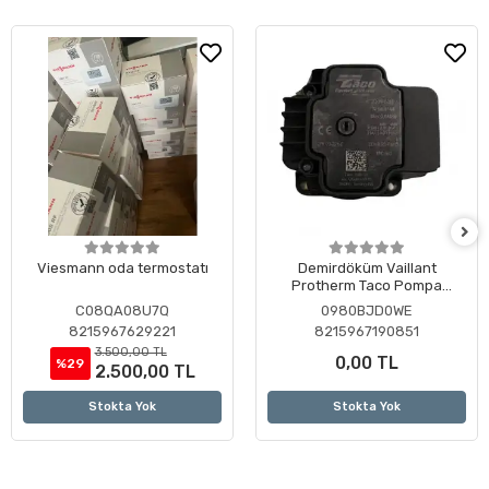
Viesmann oda termostatı
Demirdöküm Vaillant
Protherm Taco Pompa
Motoru ( Revizyonlu )
C08QA08U7Q
0980BJD0WE
8215967629221
8215967190851
3.500,00 TL
0,00 TL
%29
2.500,00 TL
Stokta Yok
Stokta Yok