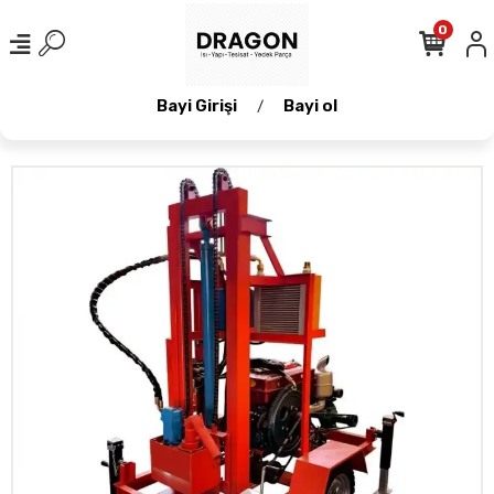
0
Bayi Girişi
Bayi ol
/