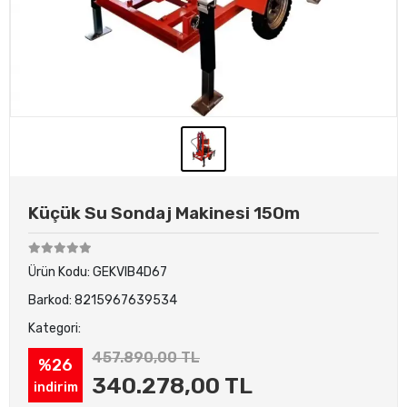
Küçük Su Sondaj Makinesi 150m
Ürün Kodu:
GEKVIB4D67
Barkod:
8215967639534
Kategori:
457.890,00 TL
%26
340.278,00 TL
indirim