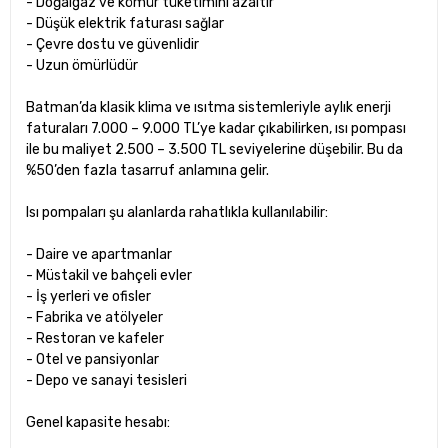
- Doğalgaz ve kömür tüketimini azaltır
- Düşük elektrik faturası sağlar
- Çevre dostu ve güvenlidir
- Uzun ömürlüdür
Batman’da klasik klima ve ısıtma sistemleriyle aylık enerji
faturaları 7.000 – 9.000 TL’ye kadar çıkabilirken, ısı pompası
ile bu maliyet 2.500 – 3.500 TL seviyelerine düşebilir. Bu da
%50’den fazla tasarruf anlamına gelir.
Isı pompaları şu alanlarda rahatlıkla kullanılabilir:
- Daire ve apartmanlar
- Müstakil ve bahçeli evler
- İş yerleri ve ofisler
- Fabrika ve atölyeler
- Restoran ve kafeler
- Otel ve pansiyonlar
- Depo ve sanayi tesisleri
Genel kapasite hesabı: