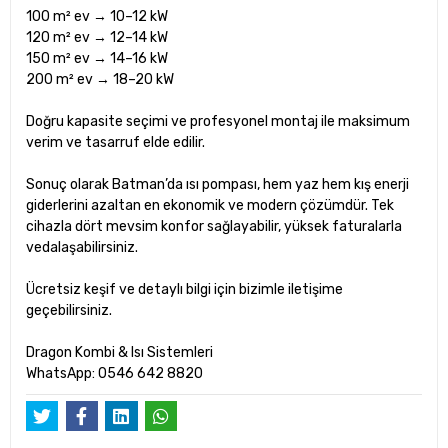
100 m² ev → 10–12 kW
120 m² ev → 12–14 kW
150 m² ev → 14–16 kW
200 m² ev → 18–20 kW
Doğru kapasite seçimi ve profesyonel montaj ile maksimum
verim ve tasarruf elde edilir.
Sonuç olarak Batman’da ısı pompası, hem yaz hem kış enerji
giderlerini azaltan en ekonomik ve modern çözümdür. Tek
cihazla dört mevsim konfor sağlayabilir, yüksek faturalarla
vedalaşabilirsiniz.
Ücretsiz keşif ve detaylı bilgi için bizimle iletişime
geçebilirsiniz.
Dragon Kombi & Isı Sistemleri
WhatsApp: 0546 642 8820