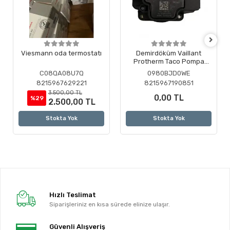
Viesmann oda termostatı
Demirdöküm Vaillant
Protherm Taco Pompa
Motoru ( Revizyonlu )
C08QA08U7Q
0980BJD0WE
8215967629221
8215967190851
3.500,00 TL
0,00 TL
%29
2.500,00 TL
Stokta Yok
Stokta Yok
Hızlı Teslimat
Siparişleriniz en kısa sürede elinize ulaşır.
Güvenli Alışveriş