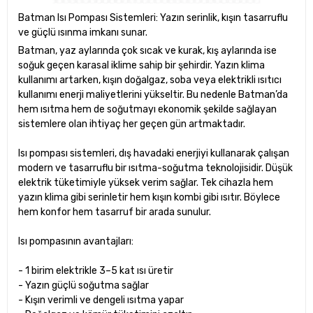
Batman Isı Pompası Sistemleri: Yazın serinlik, kışın tasarruflu
ve güçlü ısınma imkanı sunar.
Batman, yaz aylarında çok sıcak ve kurak, kış aylarında ise
soğuk geçen karasal iklime sahip bir şehirdir. Yazın klima
kullanımı artarken, kışın doğalgaz, soba veya elektrikli ısıtıcı
kullanımı enerji maliyetlerini yükseltir. Bu nedenle Batman’da
hem ısıtma hem de soğutmayı ekonomik şekilde sağlayan
sistemlere olan ihtiyaç her geçen gün artmaktadır.
Isı pompası sistemleri, dış havadaki enerjiyi kullanarak çalışan
modern ve tasarruflu bir ısıtma-soğutma teknolojisidir. Düşük
elektrik tüketimiyle yüksek verim sağlar. Tek cihazla hem
yazın klima gibi serinletir hem kışın kombi gibi ısıtır. Böylece
hem konfor hem tasarruf bir arada sunulur.
Isı pompasının avantajları:
- 1 birim elektrikle 3–5 kat ısı üretir
- Yazın güçlü soğutma sağlar
- Kışın verimli ve dengeli ısıtma yapar