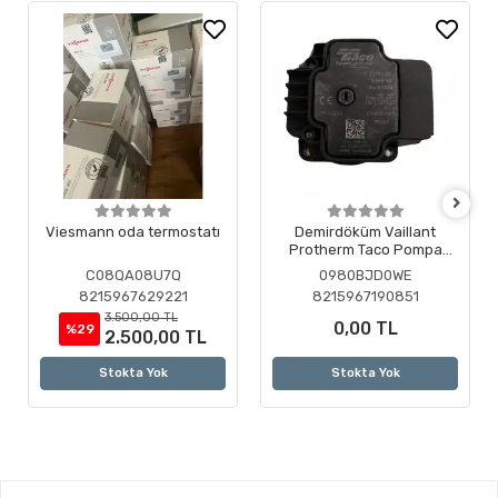
Viesmann oda termostatı
Demirdöküm Vaillant
Protherm Taco Pompa
Motoru ( Revizyonlu )
C08QA08U7Q
0980BJD0WE
8215967629221
8215967190851
3.500,00 TL
0,00 TL
%29
2.500,00 TL
Stokta Yok
Stokta Yok