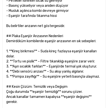
- Petekler ısınırken sıcak su gelmiyor
- Basınç yükseliyor veya aniden düşüyor
- Musluk açılınca kombi devreye girmiyor
- Eşanjör tarafında tıkanma hissi
Bu belirtiler arızanın net göstergesidir.
## Plaka Eşanjör Arızasının Nedenleri
Demirdöküm kombilerde eşanjör arızasının en sık sebepleri:
1. **Kireç birikmesi** – Suda kireç fazlaysa eşanjör kanalları
dolar.
2. **Tortu ve pislik** – Filtre tıkanıklığı eşanjöre zarar verir.
3. **Aşırı sıcaklık farkları** – Eşanjörde termal şok oluşturur.
4. **Debi sensörü arızası** – Su akışı yanlış algılanır.
5. **Pompa zayıflığı** – Su eşanjöre yeterli basınçla ulaşmaz.
## Kesin Çözüm: Temizlik veya Değişim
Çoğu durumda **eşanjör temizliği** sorunu çözer.
Ancak kanallar tamamen kapalıysa **eşanjör değişimi**
gerekir.