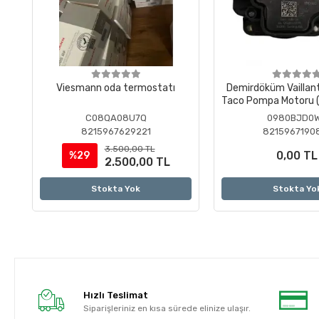
Viesmann oda termostatı
Demirdöküm Vaillan
Taco Pompa Motoru (
)
C08QA08U7Q
0980BJD0
8215967629221
8215967190
3.500,00 TL
0,00 TL
%29
2.500,00 TL
Stokta Yok
Stokta Yo
Hızlı Teslimat
Siparişleriniz en kısa sürede elinize ulaşır.