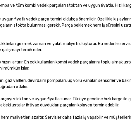
i, pompa ve tüm kombi yedek parçaları stoktan ve uygun fiyatla. Hızlı karg
 ve uygun fiyatlı yedek parça temini oldukça önemlidir. Özellikle kış aylar
arçaların stokta bulunması gerekir. Parça beklemek hem iş süresini uzat
dükkânları gezmek zaman ve yakıt maliyeti oluşturur. Bu nedenle servis
e çalışmayı tercih eder.
zını artırır. En çok kullanılan kombi yedek parçalarını toplu almak ust
ni mümkün kılar.
rı, gaz valfleri, devirdaim pompaları, üç yollu vanalar, sensörler ve bak
doğrudan etkiler.
parçayı stoktan ve uygun fiyatla sunar. Türkiye geneline hızlı kargo ile
le’deki ustalar ihtiyaç duydukları parçaları kolayca temin edebilir.
maliyetleri azaltır. Servisler daha fazla iş yapabilir ve müşterilerin