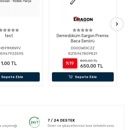
test
Demirdöküm Sargon Premix
Baca Senörü
H891MXN9V
DG0OWDICZZ
15967933595
8215967809821
800,00 TL
1,00 TL
%19
650,00 TL
Sepete Ekle
Sepete Ekle
7 / 24 DESTEK
a seçeneği
Öneri ve şikayetlerinizi bize iletebilirsiniz.