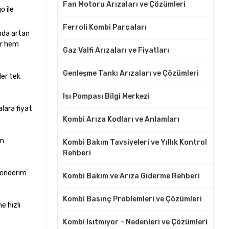
Fan Motoru Arızaları ve Çözümleri
o ile
Ferroli Kombi Parçaları
ında artan
ır hem
Gaz Valfi Arızaları ve Fiyatları
Genleşme Tankı Arızaları ve Çözümleri
ler tek
Isı Pompası Bilgi Merkezi
alara fiyat
Kombi Arıza Kodları ve Anlamları
ım
Kombi Bakım Tavsiyeleri ve Yıllık Kontrol
Rehberi
 gönderim
Kombi Bakım ve Arıza Giderme Rehberi
Kombi Basınç Problemleri ve Çözümleri
e hızlı
Kombi Isıtmıyor – Nedenleri ve Çözümleri