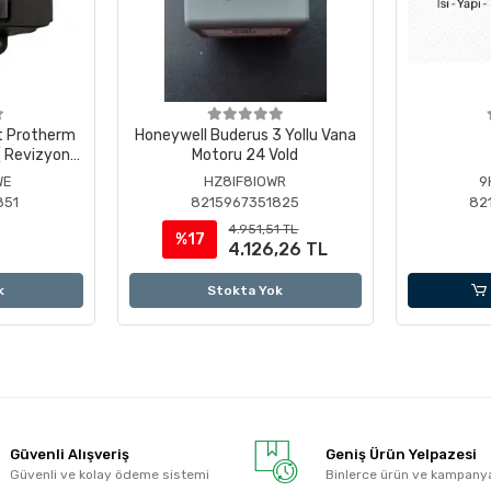
t Protherm
Honeywell Buderus 3 Yollu Vana
 Revizyonlu
Motoru 24 Vold
WE
HZ8IF8IOWR
9
851
8215967351825
82
4.951,51 TL
%17
4.126,26 TL
k
Stokta Yok
Güvenli Alışveriş
Geniş Ürün Yelpazesi
Güvenli ve kolay ödeme sistemi
Binlerce ürün ve kampany