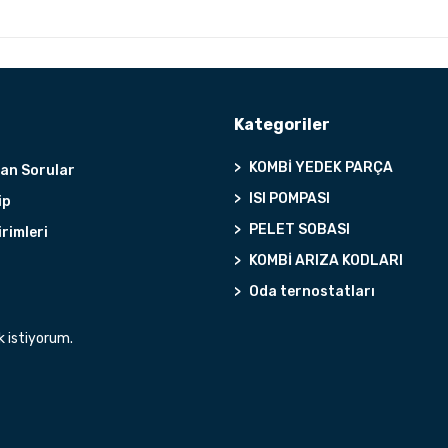
Kategoriler
KOMBİ YEDEK PARÇA
lan Sorular
ISI POMPASI
ip
PELET SOBASI
irimleri
KOMBİ ARIZA KODLARI
Oda ternostatları
k istiyorum.