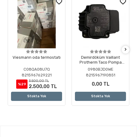
Viesmann oda termostatı
Demirdöküm Vaillant
Protherm Taco Pompa
Motoru ( Revizyonlu )
C08QA08U7Q
0980BJD0WE
8215967629221
8215967190851
3.500,00 TL
0,00 TL
%29
2.500,00 TL
Stokta Yok
Stokta Yok