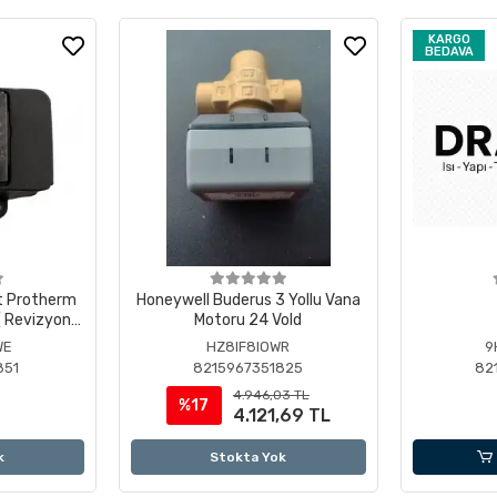
KARGO
BEDAVA
t Protherm
Honeywell Buderus 3 Yollu Vana
 Revizyonlu
Motoru 24 Vold
WE
HZ8IF8IOWR
9
851
8215967351825
82
4.946,03 TL
%17
4.121,69 TL
k
Stokta Yok