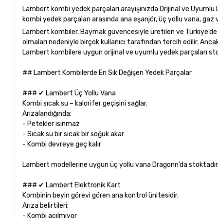
Lambert kombi yedek parçaları arayışınızda Orijinal ve Uyumlu L
kombi yedek parçaları arasında ana eşanjör, üç yollu vana, gaz 
Lambert kombiler, Baymak güvencesiyle üretilen ve Türkiye’de ya
olmaları nedeniyle birçok kullanıcı tarafından tercih edilir. Anc
Lambert kombilere uygun orijinal ve uyumlu yedek parçaları st
## Lambert Kombilerde En Sık Değişen Yedek Parçalar
### ✔ Lambert Üç Yollu Vana
Kombi sıcak su – kalorifer geçişini sağlar.
Arızalandığında:
- Petekler ısınmaz
- Sıcak su bir sıcak bir soğuk akar
- Kombi devreye geç kalır
Lambert modellerine uygun üç yollu vana Dragonn’da stoktadır
### ✔ Lambert Elektronik Kart
Kombinin beyin görevi gören ana kontrol ünitesidir.
Arıza belirtileri:
- Kombi açılmıyor