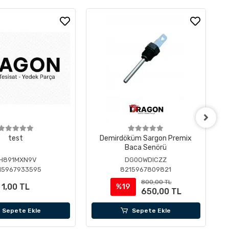
test
Demirdöküm Sargon Premix
Baca Senörü
H891MXN9V
DG0OWDICZZ
15967933595
8215967809821
800,00 TL
1,00 TL
%19
650,00 TL
Sepete Ekle
Sepete Ekle