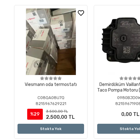
Viesmann oda termostatı
Demirdöküm Vaillan
Taco Pompa Motoru (
)
C08QA08U7Q
0980BJD0
8215967629221
8215967190
3.500,00 TL
0,00 TL
%29
2.500,00 TL
Stokta Yok
Stokta Yo