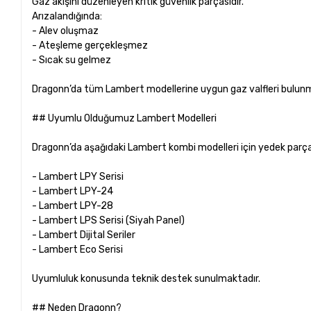
Gaz akışını düzenleyen kritik güvenlik parçasıdır.
Arızalandığında:
- Alev oluşmaz
- Ateşleme gerçekleşmez
- Sıcak su gelmez
Dragonn’da tüm Lambert modellerine uygun gaz valfleri bulunm
## Uyumlu Olduğumuz Lambert Modelleri
Dragonn’da aşağıdaki Lambert kombi modelleri için yedek parç
- Lambert LPY Serisi
- Lambert LPY-24
- Lambert LPY-28
- Lambert LPS Serisi (Siyah Panel)
- Lambert Dijital Seriler
- Lambert Eco Serisi
Uyumluluk konusunda teknik destek sunulmaktadır.
## Neden Dragonn?