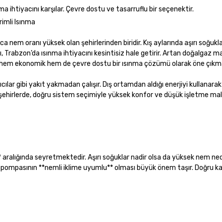
nma ihtiyacını karşılar. Çevre dostu ve tasarruflu bir seçenektir.
rimli Isınma
 nem oranı yüksek olan şehirlerinden biridir. Kış aylarında aşırı soğukla
ı, Trabzon’da ısınma ihtiyacını kesintisiz hale getirir. Artan doğalgaz ma
n’da hem ekonomik hem de çevre dostu bir ısınma çözümü olarak öne çıkm
cılar gibi yakıt yakmadan çalışır. Dış ortamdan aldığı enerjiyi kullanarak ı
şehirlerde, doğru sistem seçimiyle yüksek konfor ve düşük işletme mali
C** aralığında seyretmektedir. Aşırı soğuklar nadir olsa da yüksek nem ne
ısı pompasının **nemli iklime uyumlu** olması büyük önem taşır. Doğru 