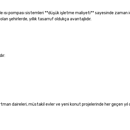
e de ısı pompası sistemleri **düşük işletme maliyeti** sayesinde zaman 
olan şehirlerde, yıllık tasarruf oldukça avantajlıdır.
ır:
tman daireleri, müstakil evler ve yeni konut projelerinde her geçen yıl