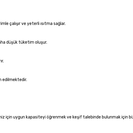
mle çalışır ve yeterli ısıtma sağlar.
 daha düşük tüketim oluşur.
ır.
h edilmektedir.
iniz için uygun kapasiteyi öğrenmek ve keşif talebinde bulunmak için b