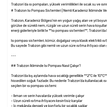
Trabzon'da ısı pompaları, yüksek verimlilikleri ile sıcak su ve ısı
# Trabzon Isı Pompası Sistemleri | Nemli Karadeniz İkliminde Ve
Trabzon, Karadeniz Bölgesi’nin en yoğun yağış alan ve yıl boyunca
görülse de sürekli nem, rüzgâr ve uzun süreli serin hava koşullar
enerji giderleriyle birlikte **ısı pompası sistemleri**, Trabzo
Isı pompası sistemleri; kömür, doğalgaz veya klasik elektrikli ısıtı
Bu sayede Trabzon gibi nemli ve uzun süre ısıtma ihtiyacı olan 
---
## Trabzon İkliminde Isı Pompası Nasıl Çalışır?
Trabzon’da kış aylarında hava sıcaklığı genellikle **2°C ile 10°
hissedilen soğuk fazladır. Bu nedenle Trabzon’da kullanılacak 
seçilen bir ısı pompası sistemi:
- Ilıman ve serin havalarda yüksek verimle çalışır
- Uzun süreli ısıtma ihtiyacını kesintisiz karşılar
- İç mekânda dengeli ve konforlu bir sıcaklık sağlar