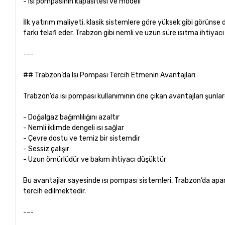
- Isı pompasının kapasitesi ve modeli
İlk yatırım maliyeti, klasik sistemlere göre yüksek gibi görüns
farkı telafi eder. Trabzon gibi nemli ve uzun süre ısıtma ihtiyacı 
---
## Trabzon’da Isı Pompası Tercih Etmenin Avantajları
Trabzon’da ısı pompası kullanımının öne çıkan avantajları şunlard
- Doğalgaz bağımlılığını azaltır
- Nemli iklimde dengeli ısı sağlar
- Çevre dostu ve temiz bir sistemdir
- Sessiz çalışır
- Uzun ömürlüdür ve bakım ihtiyacı düşüktür
Bu avantajlar sayesinde ısı pompası sistemleri, Trabzon’da apar
tercih edilmektedir.
---