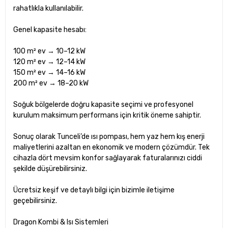
rahatlıkla kullanılabilir.
Genel kapasite hesabı:
100 m² ev → 10–12 kW
120 m² ev → 12–14 kW
150 m² ev → 14–16 kW
200 m² ev → 18–20 kW
Soğuk bölgelerde doğru kapasite seçimi ve profesyonel
kurulum maksimum performans için kritik öneme sahiptir.
Sonuç olarak Tunceli’de ısı pompası, hem yaz hem kış enerji
maliyetlerini azaltan en ekonomik ve modern çözümdür. Tek
cihazla dört mevsim konfor sağlayarak faturalarınızı ciddi
şekilde düşürebilirsiniz.
Ücretsiz keşif ve detaylı bilgi için bizimle iletişime
geçebilirsiniz.
Dragon Kombi & Isı Sistemleri