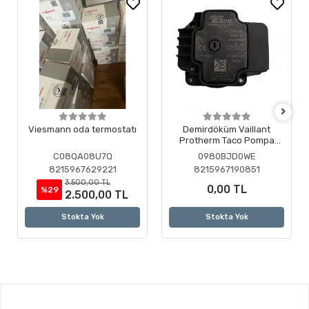
Viesmann oda termostatı
Demirdöküm Vaillant
Protherm Taco Pompa
Motoru ( Revizyonlu )
C08QA08U7Q
0980BJD0WE
8215967629221
8215967190851
3.500,00 TL
0,00 TL
%29
2.500,00 TL
Stokta Yok
Stokta Yok