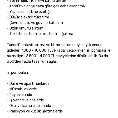
- 1 birim elektrikle 3–4 kat ısı üretimi
- Kömür ve doğalgaza göre çok daha ekonomik
- Yazın serinletme özelliği
- Düşük elektrik tüketimi
- Çevre dostu ve güvenli kullanım
- Uzun ömürlü sistem
- Tek cihazla hem ısıtma hem soğutma
Tunceli’de klasik ısıtma ve klima sistemleriyle aylık enerji
giderleri 7.000 – 10.000 TL’ye kadar çıkabilirken, ısı pompası ile
bu maliyet 2.500 – 4.000 TL seviyelerine düşürülebilir. Bu da
%50’den fazla tasarruf sağlar.
Isı pompaları;
- Daire ve apartmanlarda
- Müstakil evlerde
- Köy evlerinde
- İş yerleri ve ofislerde
- Okul ve kamu binalarında
- Pansiyon ve küçük işletmelerde