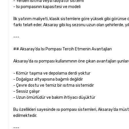
- Yerden ısıtma veya radyatör sistemi
- Isı pompasının kapasitesi ve modeli
İlk yatırım maliyeti, klasik sistemlere göre yüksek gibi görüns
farkı telafi eder. Aksaray gibi kış sezonu uzun olan şehirlerde, yı
---
## Aksaray’da Isı Pompası Tercih Etmenin Avantajları
Aksaray’da ısı pompası kullanımının öne çıkan avantajları şunlard
- Kömür taşıma ve depolama derdi yoktur
- Doğalgaz altyapısına bağımlı değildir
- Çevre dostu ve temiz bir ısıtma sistemidir
- Sessiz çalışır
- Uzun ömürlüdür ve bakım ihtiyacı düşüktür
Bu özellikleri sayesinde ısı pompası sistemleri, Aksaray’da müst
edilmektedir.
---