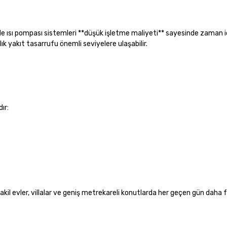
e de ısı pompası sistemleri **düşük işletme maliyeti** sayesinde zaman 
llık yakıt tasarrufu önemli seviyelere ulaşabilir.
ır:
akil evler, villalar ve geniş metrekareli konutlarda her geçen gün daha 