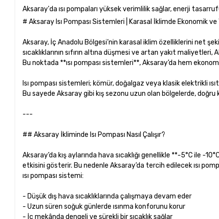
Aksaray'da ısı pompaları yüksek verimlilik sağlar, enerji tasarr
# Aksaray Isı Pompası Sistemleri | Karasal İklimde Ekonomik ve 
Aksaray, İç Anadolu Bölgesi’nin karasal iklim özelliklerini net şe
sıcaklıklarının sıfırın altına düşmesi ve artan yakıt maliyetleri,
Bu noktada **ısı pompası sistemleri**, Aksaray’da hem ekonomi
Isı pompası sistemleri; kömür, doğalgaz veya klasik elektrikli ısıtı
Bu sayede Aksaray gibi kış sezonu uzun olan bölgelerde, doğru 
---
## Aksaray İkliminde Isı Pompası Nasıl Çalışır?
Aksaray’da kış aylarında hava sıcaklığı genellikle **-5°C ile -1
etkisini gösterir. Bu nedenle Aksaray’da tercih edilecek ısı po
ısı pompası sistemi:
- Düşük dış hava sıcaklıklarında çalışmaya devam eder
- Uzun süren soğuk günlerde ısınma konforunu korur
- İç mekânda dengeli ve sürekli bir sıcaklık sağlar