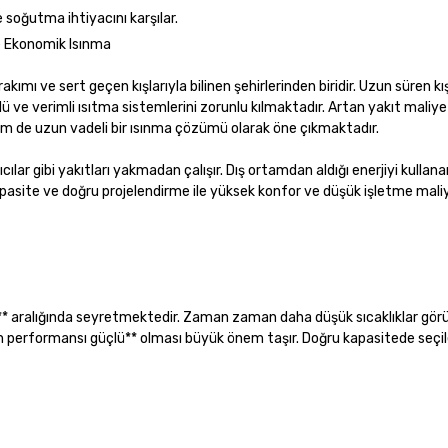
 soğutma ihtiyacını karşılar.
ve Ekonomik Isınma
kımı ve sert geçen kışlarıyla bilinen şehirlerinden biridir. Uzun süren k
lü ve verimli ısıtma sistemlerini zorunlu kılmaktadır. Artan yakıt maliye
em de uzun vadeli bir ısınma çözümü olarak öne çıkmaktadır.
cılar gibi yakıtları yakmadan çalışır. Dış ortamdan aldığı enerjiyi kullanara
kapasite ve doğru projelendirme ile yüksek konfor ve düşük işletme maliy
°C** aralığında seyretmektedir. Zaman zaman daha düşük sıcaklıklar görül
m performansı güçlü** olması büyük önem taşır. Doğru kapasitede seçilen