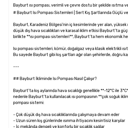
Bayburt ısı pompası, verimli ve çevre dostu bir şekilde ısıtma ve
# Bayburt Isı Pompası Sistemleri | Sert Kış Şartlarında Güçlü 
Bayburt, Karadeniz Bölgesi’nin iç kesimlerinde yer alan, yüksek ra
düşük dış hava sıcaklıkları ve karasal iklim etkisi Bayburt’ta güç
birlikte **ısı pompası sistemleri**, Bayburt’ta hem ekonomik h
Isı pompası sistemleri; kömür, doğalgaz veya klasik elektrikli ısıtı
Bu sayede Bayburt gibi kış şartları ağır olan şehirlerde, doğru 
---
## Bayburt İkliminde Isı Pompası Nasıl Çalışır?
Bayburt’ta kış aylarında hava sıcaklığı genellikle **-12°C ile 3
nedenle Bayburt’ta kullanılacak ısı pompasının **çok soğuk ikli
pompası sistemi:
- Çok düşük dış hava sıcaklıklarında çalışmaya devam eder
- Uzun süren kış günlerinde ısınma ihtiyacını kesintisiz karşılar
- İç mekânda dengeli ve konforlu bir sıcaklık sağlar