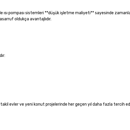
e de ısı pompası sistemleri **düşük işletme maliyeti** sayesinde zamanla
tasarruf oldukça avantajlıdır.
ır:
akil evler ve yeni konut projelerinde her geçen yıl daha fazla tercih ed