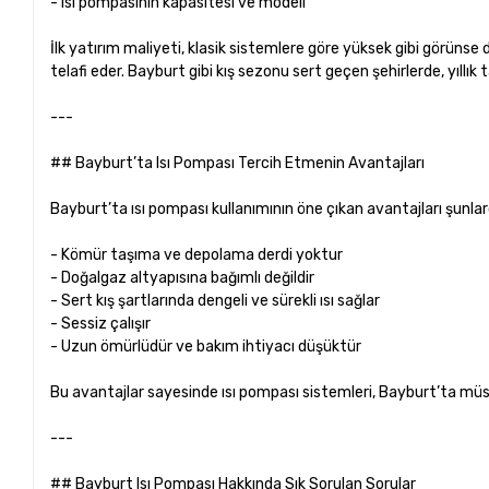
- Isı pompasının kapasitesi ve modeli
İlk yatırım maliyeti, klasik sistemlere göre yüksek gibi görüns
telafi eder. Bayburt gibi kış sezonu sert geçen şehirlerde, yıllık 
---
## Bayburt’ta Isı Pompası Tercih Etmenin Avantajları
Bayburt’ta ısı pompası kullanımının öne çıkan avantajları şunlard
- Kömür taşıma ve depolama derdi yoktur
- Doğalgaz altyapısına bağımlı değildir
- Sert kış şartlarında dengeli ve sürekli ısı sağlar
- Sessiz çalışır
- Uzun ömürlüdür ve bakım ihtiyacı düşüktür
Bu avantajlar sayesinde ısı pompası sistemleri, Bayburt’ta müst
---
## Bayburt Isı Pompası Hakkında Sık Sorulan Sorular