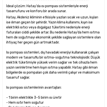
İdeal çözüm: Hatay'da ısı pompası sistemleriyle enerji
tasarrufunu ve konforu bir arada sunar.
Hatay, Akdeniz ikliminin etkisiyle yazları sıcak ve uzun, kışları
ise ılıman geçen bir şehirdir. Yazın klima kullanımı, kışın ise
elektrikli ısıtıcı veya doğalgaz tüketimi nedeniyle enerji
faturaları ciddi şekilde artar. Bu nedenle Hatay’da hem ısıtma
hem de soğutmayı ekonomik şekilde sağlayan sistemlere olan
ihtiyaç her geçen gün artmaktadır.
Isı pompası sistemleri, dış havadaki enerjiyi kullanarak çalışan
modern ve tasarruflu bir ısıtma-soğutma teknolojisidir. Düşük
elektrik tüketimiyle yüksek verim sağlar ve tek cihazla hem
yazın serinletme hem kışın ısıtma yapabilir. Hatay gibi ılıman
bölgelerde ısı pompaları çok daha verimli çalışır ve maksimum
tasarruf sağlar.
Isı pompası sistemlerinin avantajları:
- 1 birim elektrikle 3–5 birim ısı üretir
- Hem ısıtır hem soğutur