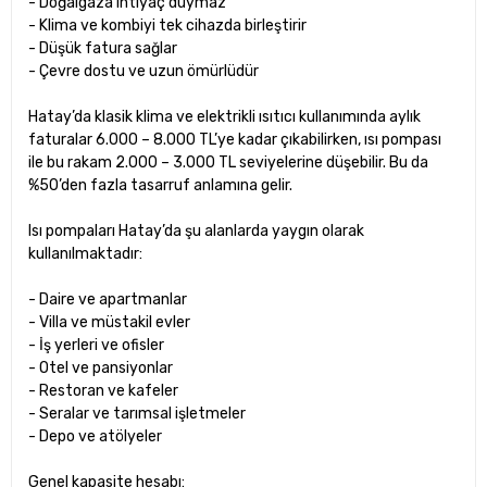
- Doğalgaza ihtiyaç duymaz
- Klima ve kombiyi tek cihazda birleştirir
- Düşük fatura sağlar
- Çevre dostu ve uzun ömürlüdür
Hatay’da klasik klima ve elektrikli ısıtıcı kullanımında aylık
faturalar 6.000 – 8.000 TL’ye kadar çıkabilirken, ısı pompası
ile bu rakam 2.000 – 3.000 TL seviyelerine düşebilir. Bu da
%50’den fazla tasarruf anlamına gelir.
Isı pompaları Hatay’da şu alanlarda yaygın olarak
kullanılmaktadır:
- Daire ve apartmanlar
- Villa ve müstakil evler
- İş yerleri ve ofisler
- Otel ve pansiyonlar
- Restoran ve kafeler
- Seralar ve tarımsal işletmeler
- Depo ve atölyeler
Genel kapasite hesabı: