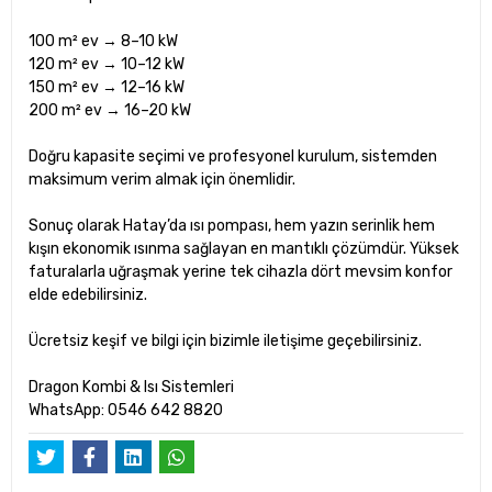
100 m² ev → 8–10 kW
120 m² ev → 10–12 kW
150 m² ev → 12–16 kW
200 m² ev → 16–20 kW
Doğru kapasite seçimi ve profesyonel kurulum, sistemden
maksimum verim almak için önemlidir.
Sonuç olarak Hatay’da ısı pompası, hem yazın serinlik hem
kışın ekonomik ısınma sağlayan en mantıklı çözümdür. Yüksek
faturalarla uğraşmak yerine tek cihazla dört mevsim konfor
elde edebilirsiniz.
Ücretsiz keşif ve bilgi için bizimle iletişime geçebilirsiniz.
Dragon Kombi & Isı Sistemleri
WhatsApp: 0546 642 8820