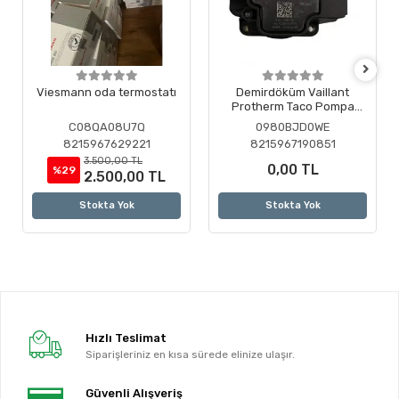
Viesmann oda termostatı
Demirdöküm Vaillant
Protherm Taco Pompa
Motoru ( Revizyonlu )
C08QA08U7Q
0980BJD0WE
8215967629221
8215967190851
3.500,00 TL
0,00 TL
%29
2.500,00 TL
Stokta Yok
Stokta Yok
Hızlı Teslimat
Siparişleriniz en kısa sürede elinize ulaşır.
Güvenli Alışveriş