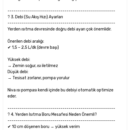
-----------------------------------------------------
? 3. Debi (Su Akış Hızı) Ayarları
-----------------------------------------------------
Yerden ısıtma devresinde doğru debi ayarı çok önemlidir.
Önerilen debi aralığı:
✔ 1,5 – 2,5 L/dk (devre başı)
Yüksek debi:
→ Zemin soğur, ısı iletilmez
Düşük debi:
→ Tesisat zorlanır, pompa yorulur
Niva ısı pompası kendi içinde bu debiyi otomatik optimize
eder.
-----------------------------------------------------
? 4. Yerden Isıtma Boru Mesafesi Neden Önemli?
-----------------------------------------------------
✔ 10 cm döşenen boru → yüksek verim