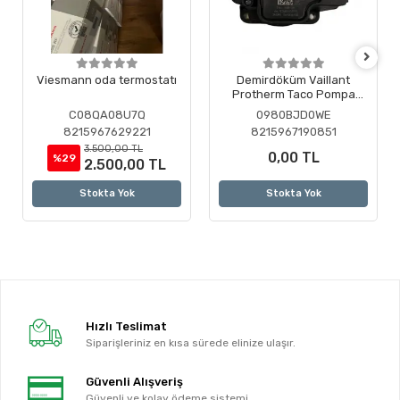
Viesmann oda termostatı
Demirdöküm Vaillant
Protherm Taco Pompa
Motoru ( Revizyonlu )
C08QA08U7Q
0980BJD0WE
8215967629221
8215967190851
3.500,00 TL
0,00 TL
%29
2.500,00 TL
Stokta Yok
Stokta Yok
Hızlı Teslimat
Siparişleriniz en kısa sürede elinize ulaşır.
Güvenli Alışveriş
Güvenli ve kolay ödeme sistemi