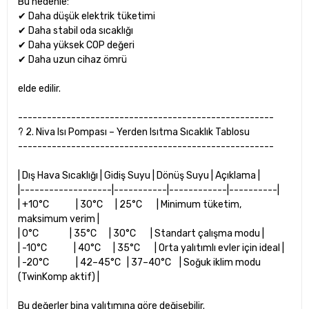
Bu nedenle:
✔ Daha düşük elektrik tüketimi
✔ Daha stabil oda sıcaklığı
✔ Daha yüksek COP değeri
✔ Daha uzun cihaz ömrü
elde edilir.
-----------------------------------------------------
? 2. Niva Isı Pompası – Yerden Isıtma Sıcaklık Tablosu
-----------------------------------------------------
| Dış Hava Sıcaklığı | Gidiş Suyu | Dönüş Suyu | Açıklama |
|-------------------|-----------|------------|----------|
| +10°C | 30°C | 25°C | Minimum tüketim,
maksimum verim |
| 0°C | 35°C | 30°C | Standart çalışma modu |
| -10°C | 40°C | 35°C | Orta yalıtımlı evler için ideal |
| -20°C | 42–45°C | 37–40°C | Soğuk iklim modu
(TwinKomp aktif) |
Bu değerler bina yalıtımına göre değişebilir.