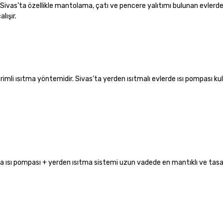
. Sivas’ta özellikle mantolama, çatı ve pencere yalıtımı bulunan evlerd
lışır.
imli ısıtma yöntemidir. Sivas’ta yerden ısıtmalı evlerde ısı pompası kul
ta ısı pompası + yerden ısıtma sistemi uzun vadede en mantıklı ve tasa