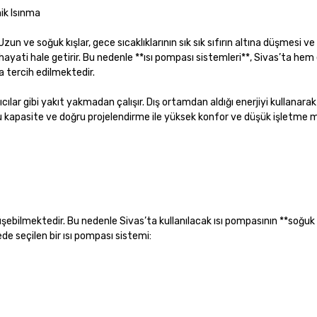
ik Isınma
 Uzun ve soğuk kışlar, gece sıcaklıklarının sık sık sıfırın altına düşmesi v
 hayati hale getirir. Bu nedenle **ısı pompası sistemleri**, Sivas’ta he
 tercih edilmektedir.
cılar gibi yakıt yakmadan çalışır. Dış ortamdan aldığı enerjiyi kullanarak ı
u kapasite ve doğru projelendirme ile yüksek konfor ve düşük işletme m
 düşebilmektedir. Bu nedenle Sivas’ta kullanılacak ısı pompasının **soğuk 
e seçilen bir ısı pompası sistemi: