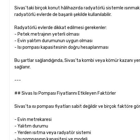
Sivas’taki birçok konut hâlihazırda radyatörlü sistemle ısınmak
radyatörlü evlerde de başarılı şekilde kullanılabilir.
Radyatörlü evlerde dikkat edilmesi gerekenler:
- Petek metrajının yeterli olması
- Evin yalıtım durumunun uygun olması
- Isı pompası kapasitesinin doğru hesaplanması
Bu şartlar sağlandığında, Sivas’ta kombi veya kömür kazanı y
sağlanır.
---
## Sivas Isı Pompası Fiyatlarını Etkileyen Faktörler
Sivas’ta ısı pompası fiyatları sabit değildir ve birçok faktöre g
- Evin metrekaresi
- Yalıtım durumu
- Yerden ısıtma veya radyatör sistemi
- Isı pompasının kapasitesi ve modeli