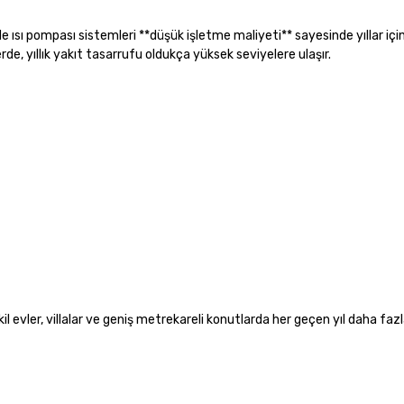
de ısı pompası sistemleri **düşük işletme maliyeti** sayesinde yıllar içi
erde, yıllık yakıt tasarrufu oldukça yüksek seviyelere ulaşır.
:
l evler, villalar ve geniş metrekareli konutlarda her geçen yıl daha fazl