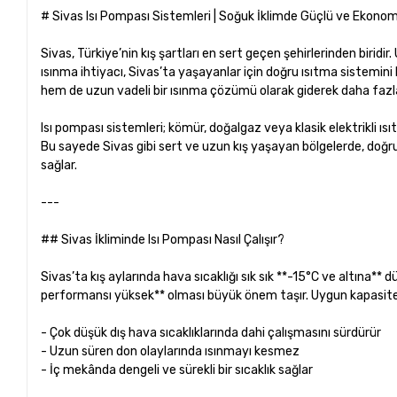
# Sivas Isı Pompası Sistemleri | Soğuk İklimde Güçlü ve Ekonom
Sivas, Türkiye’nin kış şartları en sert geçen şehirlerinden biridir.
ısınma ihtiyacı, Sivas’ta yaşayanlar için doğru ısıtma sistemini
hem de uzun vadeli bir ısınma çözümü olarak giderek daha fazla
Isı pompası sistemleri; kömür, doğalgaz veya klasik elektrikli ısıtı
Bu sayede Sivas gibi sert ve uzun kış yaşayan bölgelerde, doğr
sağlar.
---
## Sivas İkliminde Isı Pompası Nasıl Çalışır?
Sivas’ta kış aylarında hava sıcaklığı sık sık **-15°C ve altına**
performansı yüksek** olması büyük önem taşır. Uygun kapasited
- Çok düşük dış hava sıcaklıklarında dahi çalışmasını sürdürür
- Uzun süren don olaylarında ısınmayı kesmez
- İç mekânda dengeli ve sürekli bir sıcaklık sağlar