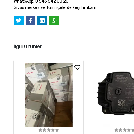
WhatsApp: 0 546 642 88 20
Sivas merkez ve tüm ilçelerde keşif imkânı
İlgili Ürünler