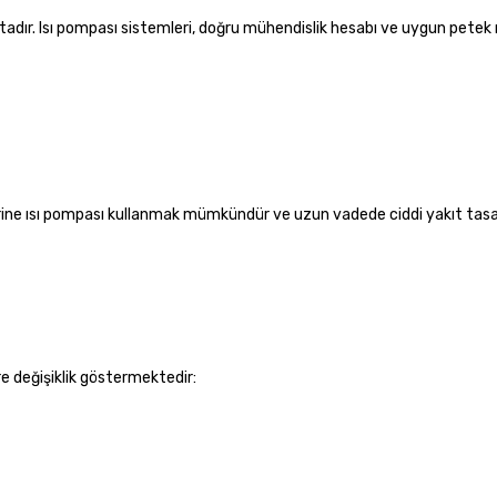
tadır. Isı pompası sistemleri, doğru mühendislik hesabı ve uygun petek m
erine ısı pompası kullanmak mümkündür ve uzun vadede ciddi yakıt tas
öre değişiklik göstermektedir: