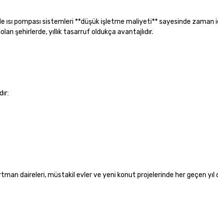
e de ısı pompası sistemleri **düşük işletme maliyeti** sayesinde zaman 
olan şehirlerde, yıllık tasarruf oldukça avantajlıdır.
ır:
tman daireleri, müstakil evler ve yeni konut projelerinde her geçen yıl