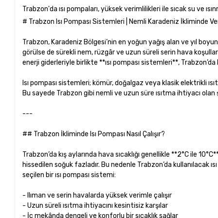
Trabzon'da ısı pompaları, yüksek verimlilikleri ile sıcak su ve ısı
# Trabzon Isı Pompası Sistemleri | Nemli Karadeniz İkliminde Ve
Trabzon, Karadeniz Bölgesi’nin en yoğun yağış alan ve yıl boyunca
görülse de sürekli nem, rüzgâr ve uzun süreli serin hava koşullar
enerji giderleriyle birlikte **ısı pompası sistemleri**, Trabzo
Isı pompası sistemleri; kömür, doğalgaz veya klasik elektrikli ısıtı
Bu sayede Trabzon gibi nemli ve uzun süre ısıtma ihtiyacı olan 
---
## Trabzon İkliminde Isı Pompası Nasıl Çalışır?
Trabzon’da kış aylarında hava sıcaklığı genellikle **2°C ile 10°
hissedilen soğuk fazladır. Bu nedenle Trabzon’da kullanılacak 
seçilen bir ısı pompası sistemi:
- Ilıman ve serin havalarda yüksek verimle çalışır
- Uzun süreli ısıtma ihtiyacını kesintisiz karşılar
- İç mekânda dengeli ve konforlu bir sıcaklık sağlar