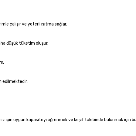
mle çalışır ve yeterli ısıtma sağlar.
 daha düşük tüketim oluşur.
ır.
h edilmektedir.
iniz için uygun kapasiteyi öğrenmek ve keşif talebinde bulunmak için b