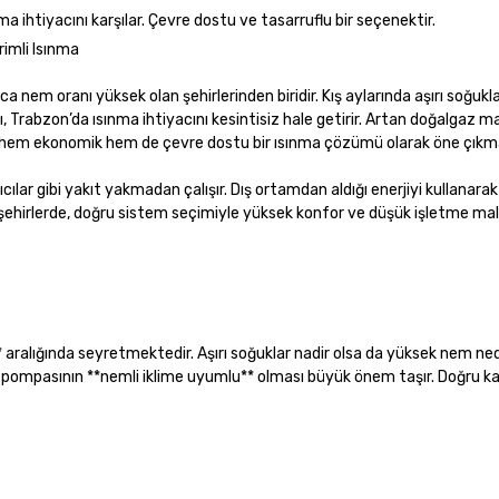
nma ihtiyacını karşılar. Çevre dostu ve tasarruflu bir seçenektir.
rimli Isınma
 nem oranı yüksek olan şehirlerinden biridir. Kış aylarında aşırı soğukla
ı, Trabzon’da ısınma ihtiyacını kesintisiz hale getirir. Artan doğalgaz ma
n’da hem ekonomik hem de çevre dostu bir ısınma çözümü olarak öne çıkm
cılar gibi yakıt yakmadan çalışır. Dış ortamdan aldığı enerjiyi kullanarak ı
şehirlerde, doğru sistem seçimiyle yüksek konfor ve düşük işletme mali
C** aralığında seyretmektedir. Aşırı soğuklar nadir olsa da yüksek nem ne
ısı pompasının **nemli iklime uyumlu** olması büyük önem taşır. Doğru 