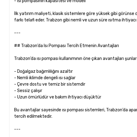
- Isı pompasının kapasitesi ve modeli
İlk yatırım maliyeti, klasik sistemlere göre yüksek gibi görüns
farkı telafi eder. Trabzon gibi nemli ve uzun süre ısıtma ihtiyacı 
---
## Trabzon’da Isı Pompası Tercih Etmenin Avantajları
Trabzon’da ısı pompası kullanımının öne çıkan avantajları şunlard
- Doğalgaz bağımlılığını azaltır
- Nemli iklimde dengeli ısı sağlar
- Çevre dostu ve temiz bir sistemdir
- Sessiz çalışır
- Uzun ömürlüdür ve bakım ihtiyacı düşüktür
Bu avantajlar sayesinde ısı pompası sistemleri, Trabzon’da apar
tercih edilmektedir.
---